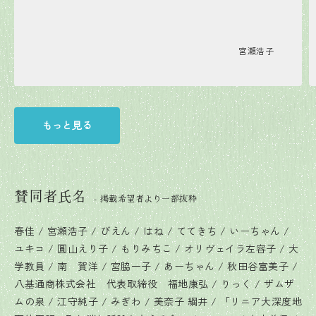
宮瀬浩子
もっと見る
賛同者氏名
- 掲載希望者より一部抜粋
春佳 / 宮瀬浩子 / びえん / はね / ててきち / いーちゃん /
ユキコ / 圓山えり子 / もりみちこ / オリヴェイラ左容子 / 大
学教員 / 南 賀洋 / 宮脇一子 / あーちゃん / 秋田谷富美子 /
八基通商株式会社 代表取締役 福地康弘 / りっく / ザムザ
ムの泉 / 江守純子 / みぎわ / 美奈子 綱井 / 「リニア大深度地