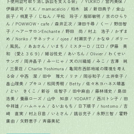
下使用認可取り消し訴訟を支える会」 / YUKIKO / 宮内美保 /
伊藤武司 / Y.K. / mamacalcio / 柏木 誠 / 新田典子 / 金山
辰子 / 梢夏子 / じねん / 平松 玲子 / 服部敏明 / 京のひらり
ん / POWWOW・cafe / 森井正次 / 津田千尋 / くー / 野田智
子 / ヘアーサロンEnchante / 野田 尚 / 村上 浩子 / かずま
め / Noriko / サネッティ / ojee / 村瀬京子 / かなゆ / ポリー
/ 風民。 / あおさん / いまち / ミスターＤ / 江口 / 伊藤 美
和 (愛と３６９) / 細谷悦史 / あいちん / Olivier / わくせい
サンガ / 岡井晶子 / みーにゃ / 天の川織姫 / みこ / 吉澤 純
/ 三景荘 / Charlie Yoshimura / 亀岡市西部地域の環境を考え
る会 / 中西 潔 / 田中 雅大 / リナ / 岡谷和子 / 土井幸子 /
畠山理美 / プキコ / 松岡秀樹 / Betty / 佐々木ヨハネス晴基
/ どい きくこ / 新谷 佐智子 / 田中麻由 / 藤林靖史 / 島田
浩美 / 養藤ローズ / 山中 知彦 / YODART / 西川トシ子 / 田
中祥雄 / ハムニャム / るいおもち / 日下順子 / hontomo / 吉
崎 直実 / 村上日苗 / いとさん / 銭谷充子 / 永野三智 / 霍野
廣由 / 矢野恵子 / 斉藤美紀