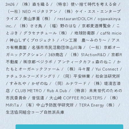
2m26
（株）森を織る
（特⾮）使い捨て時代を考える会
（⼀社）NEO ベジタリアン
（株）ケイ・エス・エンタープ
ライズ
美⼭茅葺（株）
restaurantDOLCH
ogawakinya
inc.
（株）ささ⿃
（福）野のはな
京都麦酒博覧会
こ
とぶき
グラセナチュール（株）
地球防衛群
caffè micio
神山しずくプロジェクト
パン工房 農〜みのり〜
アス
カ有機農園
名張市市民活動団体山川海
（一社）京都オー
ガニックアクション
369商店
（株）51ActionR&D
京都R
不動産
㈱京都ベジラボ
アンティークカフェ森のねこ
か
たもとオーガニックファーム
（株）斗々屋
Yui Connect
ナチュラルフーズドングリ
（同）平安林業
社会法研究所
すみれや
かぜのね
（同）ルナワード
（株）堤淺吉漆
店
CLUB METRO
Rub A Dub
（特非）未来世代のための
市民委員会
音弦道
大山崎 COFFEE ROASTERS
（株）
MiRiTa
（有）中山予防医学研究所
TERA Energy（株）
生活協同組合コープ自然派兵庫