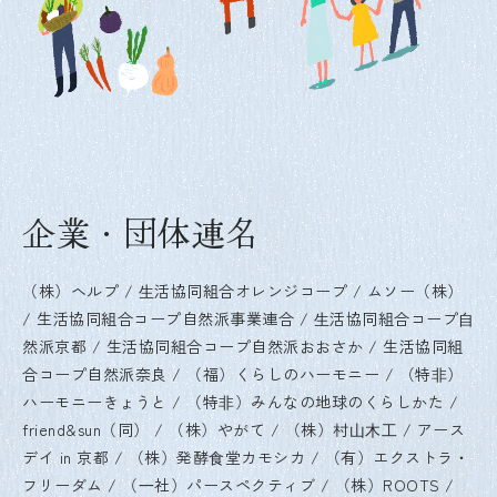
企業・団体連名
（株）ヘルプ
⽣活協同組合オレンジコープ
ムソー（株）
生活協同組合コープ自然派事業連合
⽣活協同組合コープ⾃
然派京都
生活協同組合コープ自然派おおさか
生活協同組
合コープ自然派奈良
（福）くらしのハーモニー
（特⾮）
ハーモニーきょうと
（特⾮）みんなの地球のくらしかた
friend&sun（同）
（株）やがて
（株）村⼭⽊⼯
アース
デイ in 京都
（株）発酵⾷堂カモシカ
（有）エクストラ・
フリーダム
（⼀社）パースペクティブ
（株）ROOTS