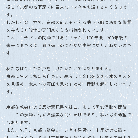
投じて京都の地下深くに巨大なトンネルを通すというもので
す。
しかしその一方で、京都の命ともいえる地下水脈に深刻な影響
を与える可能性が専門家からも指摘されています。
これは、今だけの問題ではありません。100年後、200年後の
未来にまで及ぶ、取り返しのつかない事態になりかねないので
す。
私たちは今、ただ声を上げたいだけではありません。
京都に生きる私たち自身が、暮らしと文化を支える水のリスク
を見極め、未来への責任を果たすために行動を起こしたいので
す。
京都仏教会による反対意見書の提出、そして署名活動の開始
は、この課題に対する誠実な問いかけであり、私たちの希望で
もあります。
また、先日、京都市議会がトンネル建設ルート反対の決議を
し、これを受けて松井京都市長も懸念を解決し国策を実現する